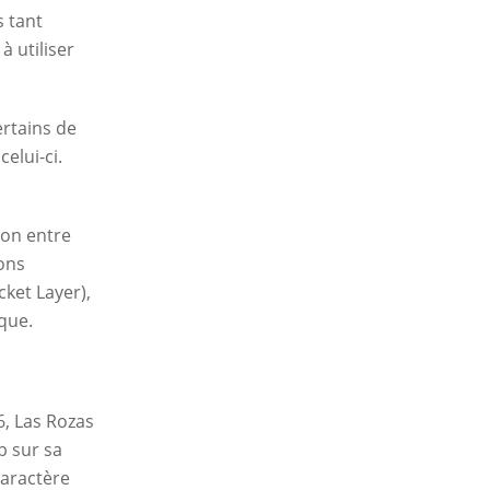
 tant
à utiliser
ertains de
elui-ci.
ion entre
ions
cket Layer),
ique.
6, Las Rozas
b sur sa
caractère