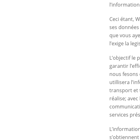
l’informatio
Ceci étant, W
ses données à
que vous ayez
l’exige la le
L’objectif le
garantir l’ef
nous fesons 
utillisera l’
transport et 
réalise; avec 
communicatio
services prés
L’informatio
s’obtiennent