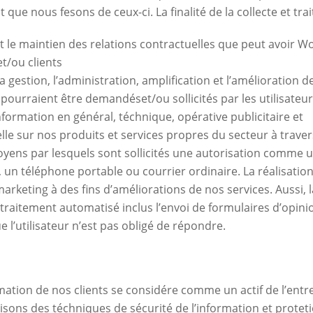
 que nous fesons de ceux-ci. La finalité de la collecte et tr
t le maintien des relations contractuelles que peut avoir Wo
t/ou clients
la gestion, l’administration, amplification et l’amélioration d
ourraient être demandéset/ou sollicités par les utilisateurs
information en général, téchnique, opérative publicitaire et
le sur nos produits et services propres du secteur à traver
oyens par lesquels sont sollicités une autorisation comme u
 un téléphone portable ou courrier ordinaire. La réalisatio
arketing à des fins d’améliorations de nos services. Aussi, la
t traitement automatisé inclus l’envoi de formulaires d’opini
 l’utilisateur n’est pas obligé de répondre.
mation de nos clients se considére comme un actif de l’entr
ilisons des téchniques de sécurité de l’information et protet