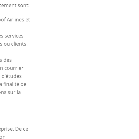
aitement sont:
of Airlines et
es services
 ou clients.
s des
n courrier
n d’études
 finalité de
ons sur la
eprise. De ce
ion