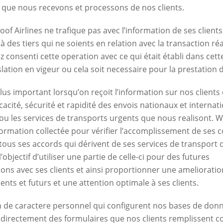
n que nous recevons et processons de nos clients.
oof Airlines ne trafique pas avec l’information de ses clients, 
 des tiers qui ne soients en relation avec la transaction réa
 consenti cette operation avec ce qui était établi dans cette
gislation en vigeur ou cela soit necessaire pour la prestation 
 plus important lorsqu’on reçoit l’information sur nos clients
ficacité, sécurité et rapidité des envois nationaux et interna
ou les services de transports urgents que nous realisont. W
information collectée pour vérifier l’accomplissement de ses 
tous ses accords qui dérivent de ses services de transport q
l’objectif d’utiliser une partie de celle-ci pour des futures
ns avec ses clients et ainsi proportionner une amelioratio
ents et futurs et une attention optimale à ses clients.
n de caractere personnel qui configurent nos bases de don
 directement des formulaires que nos clients remplissent