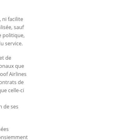
ni facilite
lisée, sauf
 politique,
du service.
 et de
tionaux que
oof Airlines
contrats de
ue celle-ci
n de ses
nées
 consiemment