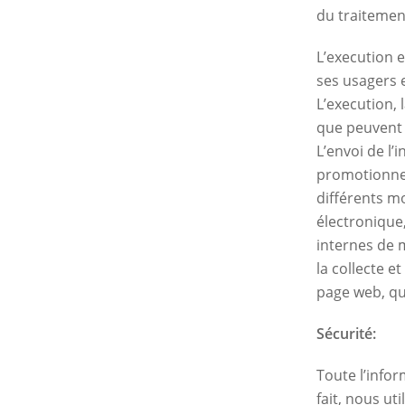
du traitement
L’execution e
ses usagers e
L’execution, 
que peuvent p
L’envoi de l’
promotionnel
différents m
électronique,
internes de m
la collecte e
page web, que
Sécurité:
Toute l’infor
fait, nous ut