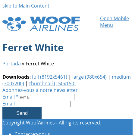
skip to Main Content
Open Mobile
Menu
Ferret White
Portada
»
Ferret White
Downloads
:
full (8192x5461)
|
large (980x654)
|
medium
(300x200)
|
thumbnail (150x150)
Abonnez-vous à notre newsletter
Email
*
Email
Send
Copyright WoofAirlines - All rights reserved.
Contactez-nous