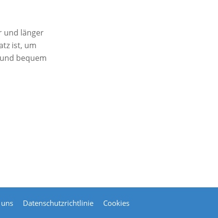
r und länger
atz ist, um
en und bequem
 uns
Datenschutzrichtlinie
Cookies